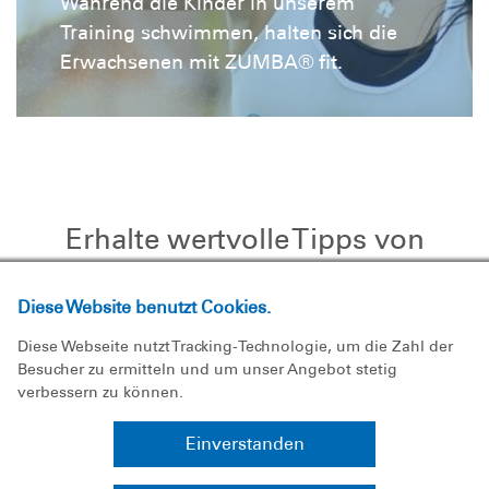
Während die Kinder in unserem
Training schwimmen, halten sich die
Erwachsenen mit ZUMBA® fit.
Erhalte wertvolle Tipps von
unseren Experten
Diese Website benutzt Cookies.
Mit Workshop und
Diese Webseite nutzt Tracking-Technologie, um die Zahl der
Akademie zum
Besucher zu ermitteln und um unser Angebot stetig
verbessern zu können.
Technikvorsprung
Einverstanden