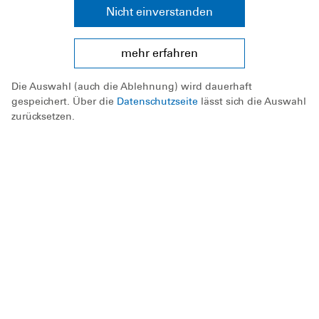
Nicht einverstanden
mehr erfahren
Die Auswahl (auch die Ablehnung) wird dauerhaft
gespeichert. Über die
Datenschutzseite
lässt sich die Auswahl
zurücksetzen.
Schwimm-Workshop
Erlerne die Technik
In kleinen Gruppen wird das Brust-
oder Kraulschwimmen intensiviert.
Eine Videoanalyse unterstützt den
Verbesserungsprozess.