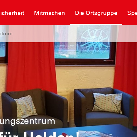
icherheit
Mitmachen
Die Ortsgruppe
Sp
ntrum
tungszentrum