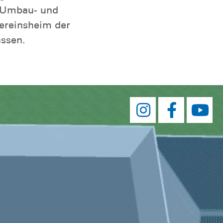
e Umbau- und
ereinsheim der
assen.