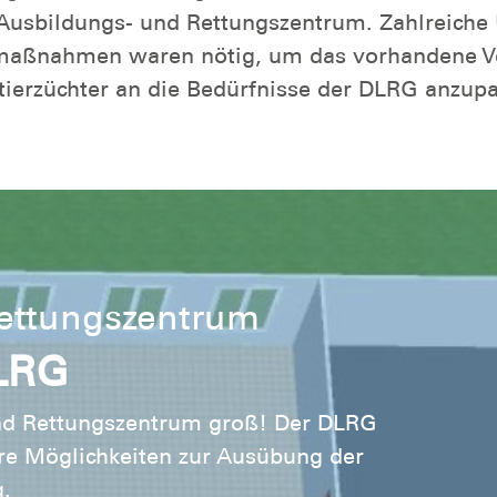
usbildungs- und Rettungszentrum. Zahlreich
aßnahmen waren nötig, um das vorhandene V
tierzüchter an die Bedürfnisse der DLRG anzup
ettungszentrum
DLRG
nd Rettungszentrum groß! Der DLRG
re Möglichkeiten zur Ausübung der
.