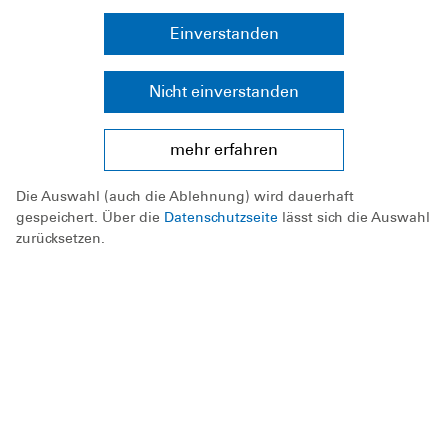
MED7/2026
Sanitätsdienst
Neuhengstett
0
Starclub
Einverstanden
Revivel
Nicht einverstanden
Zeige Zeile 1 bis 2 von 2 Zeilen.
mehr erfahren
Die Auswahl (auch die Ablehnung) wird dauerhaft
gespeichert. Über die
Datenschutzseite
lässt sich die Auswahl
Kurse und Sicherheit
zurücksetzen.
Mitmachen
Die Ortsgruppe
Spenden
DLRG - Deutsche
Lebens-Rettungs-Gesellschaft
Ortsgruppe Neuhengstett