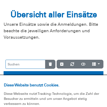
Übersicht aller Einsätze
Unsere Einsätze sowie die Anmeldungen. Bitte
beachte die jeweiligen Anforderungen und
Voraussetzungen.
Nr
Titel
Ort
B
Diese Website benutzt Cookies.
WRD6/2026
WRD St.
St. Leon-Rot
0
Diese Webseite nutzt Tracking-Technologie, um die Zahl der
Leon-Rot
Besucher zu ermitteln und um unser Angebot stetig
verbessern zu können.